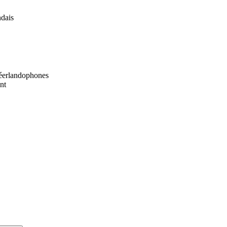
ndais
néerlandophones
nt