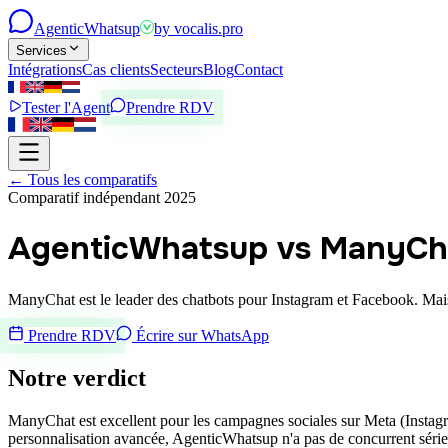
Agentic
Whatsup
by
vocalis.pro
Services
Intégrations
Cas clients
Secteurs
Blog
Contact
Tester l'Agent
Prendre RDV
←
Tous les comparatifs
Comparatif indépendant 2025
AgenticWhatsup vs ManyCh
ManyChat est le leader des chatbots pour Instagram et Facebook. Ma
Prendre RDV
Écrire sur WhatsApp
Notre verdict
ManyChat est excellent pour les campagnes sociales sur Meta (Inst
personnalisation avancée, AgenticWhatsup n'a pas de concurrent séri