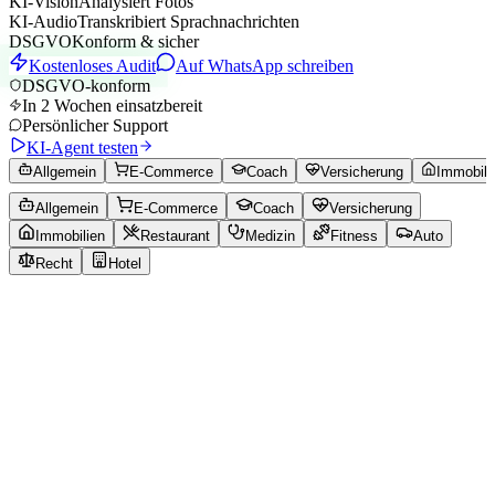
KI-Vision
Analysiert Fotos
KI-Audio
Transkribiert Sprachnachrichten
DSGVO
Konform & sicher
Kostenloses Audit
Auf WhatsApp schreiben
DSGVO-konform
In 2 Wochen einsatzbereit
Persönlicher Support
KI-Agent testen
Allgemein
E-Commerce
Coach
Versicherung
Immobili
Allgemein
E-Commerce
Coach
Versicherung
Immobilien
Restaurant
Medizin
Fitness
Auto
Recht
Hotel