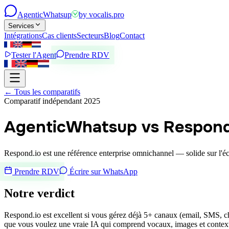
Agentic
Whatsup
by
vocalis.pro
Services
Intégrations
Cas clients
Secteurs
Blog
Contact
Tester l'Agent
Prendre RDV
←
Tous les comparatifs
Comparatif indépendant 2025
AgenticWhatsup vs Respond
Respond.io est une référence enterprise omnichannel — solide sur l
Prendre RDV
Écrire sur WhatsApp
Notre verdict
Respond.io est excellent si vous gérez déjà 5+ canaux (email, SMS, 
que vous voulez une vraie IA qui comprend vocaux, images et context