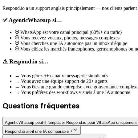
Respond.io a un support anglais principalement — nos clients parle
✅ AgenticWhatsup si…
WhatsApp est votre canal principal (60%+ du trafic)
Vous recevez vocaux, photos, messages complexes
Vous cherchez une IA autonome pas un inbox d'équipe
Vous ciblez les marchés francophones, germanophones ou 
⚠️ Respond.io si…
→
Vous gérez 5+ canaux messagerie simultanés
→
Vous avez une équipe support de 20+ agents
→
Vous êtes une grande entreprise avec gouvernance complex
→
Vous préférez des workflows visuels à une IA autonome
Questions fréquentes
AgenticWhatsup peut-il remplacer Respond.io pour WhatsApp uniquement
Respond.io a-t-il une IA comparable ?