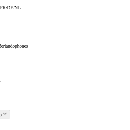
nt FR/DE/NL
néerlandophones
e
 ?