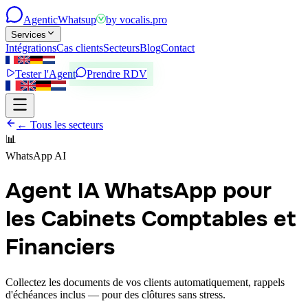
Agentic
Whatsup
by
vocalis.pro
Services
Intégrations
Cas clients
Secteurs
Blog
Contact
Tester l'Agent
Prendre RDV
← Tous les secteurs
📊
WhatsApp AI
Agent IA WhatsApp pour
les Cabinets Comptables et
Financiers
Collectez les documents de vos clients automatiquement, rappels
d'échéances inclus — pour des clôtures sans stress.