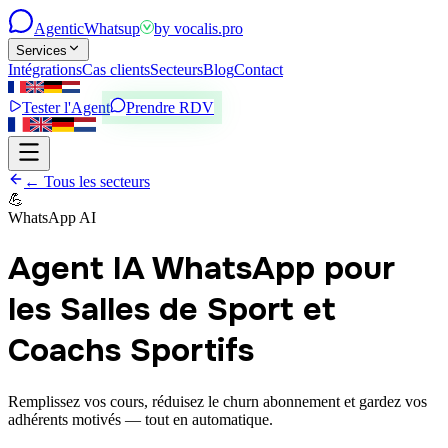
Agentic
Whatsup
by
vocalis.pro
Services
Intégrations
Cas clients
Secteurs
Blog
Contact
Tester l'Agent
Prendre RDV
← Tous les secteurs
💪
WhatsApp AI
Agent IA WhatsApp pour
les Salles de Sport et
Coachs Sportifs
Remplissez vos cours, réduisez le churn abonnement et gardez vos
adhérents motivés — tout en automatique.