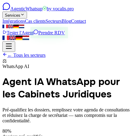
Agentic
Whatsup
by
vocalis.pro
Services
Intégrations
Cas clients
Secteurs
Blog
Contact
Tester l'Agent
Prendre RDV
← Tous les secteurs
⚖️
WhatsApp AI
Agent IA WhatsApp pour
les Cabinets Juridiques
Pré-qualifiez les dossiers, remplissez votre agenda de consultations
et réduisez la charge de secrétariat — sans compromis sur la
confidentialité.
80%