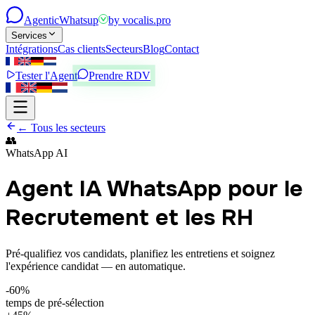
Agentic
Whatsup
by
vocalis.pro
Services
Intégrations
Cas clients
Secteurs
Blog
Contact
Tester l'Agent
Prendre RDV
← Tous les secteurs
👥
WhatsApp AI
Agent IA WhatsApp pour le
Recrutement et les RH
Pré-qualifiez vos candidats, planifiez les entretiens et soignez
l'expérience candidat — en automatique.
-60%
temps de pré-sélection