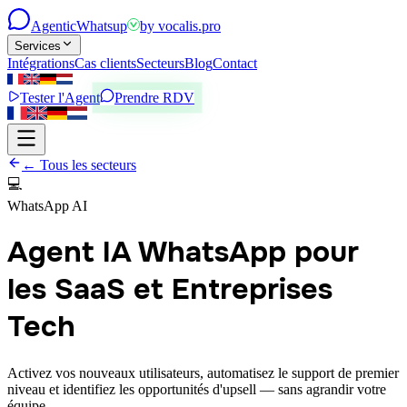
Agentic
Whatsup
by
vocalis.pro
Services
Intégrations
Cas clients
Secteurs
Blog
Contact
Tester l'Agent
Prendre RDV
← Tous les secteurs
💻
WhatsApp AI
Agent IA WhatsApp pour
les SaaS et Entreprises
Tech
Activez vos nouveaux utilisateurs, automatisez le support de premier
niveau et identifiez les opportunités d'upsell — sans agrandir votre
équipe.