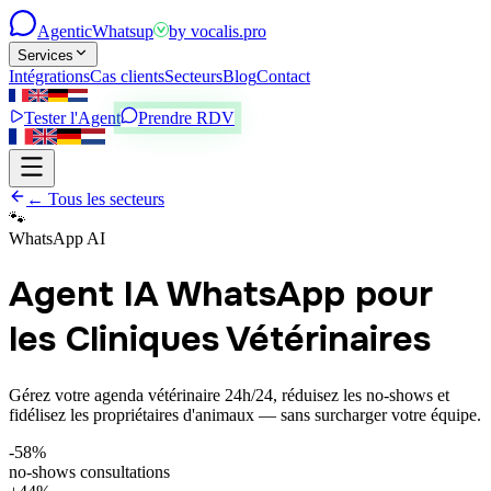
Agentic
Whatsup
by
vocalis.pro
Services
Intégrations
Cas clients
Secteurs
Blog
Contact
Tester l'Agent
Prendre RDV
← Tous les secteurs
🐾
WhatsApp AI
Agent IA WhatsApp pour
les Cliniques Vétérinaires
Gérez votre agenda vétérinaire 24h/24, réduisez les no-shows et
fidélisez les propriétaires d'animaux — sans surcharger votre équipe.
-58%
no-shows consultations