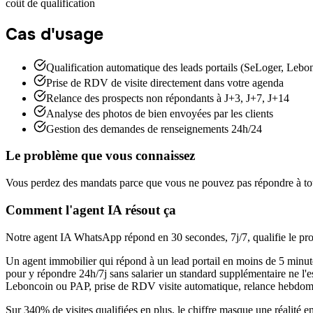
coût de qualification
Cas d'usage
Qualification automatique des leads portails (SeLoger, Leb
Prise de RDV de visite directement dans votre agenda
Relance des prospects non répondants à J+3, J+7, J+14
Analyse des photos de bien envoyées par les clients
Gestion des demandes de renseignements 24h/24
Le problème que vous connaissez
Vous perdez des mandats parce que vous ne pouvez pas répondre à tous
Comment l'agent IA résout ça
Notre agent IA WhatsApp répond en 30 secondes, 7j/7, qualifie le proj
Un agent immobilier qui répond à un lead portail en moins de 5 minut
pour y répondre 24h/7j sans salarier un standard supplémentaire ne l
Leboncoin ou PAP, prise de RDV visite automatique, relance hebdomad
Sur 340% de visites qualifiées en plus, le chiffre masque une réalité e