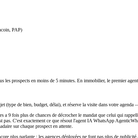
oncoin, PAP)
 les prospects en moins de 5 minutes. En immobilier, le premier agent
et (type de bien, budget, délai), et réserve la visite dans votre agend
es a 9 fois plus de chances de décrocher le mandat que celui qui rappe
'est pas. C'est exactement ce que résout l'agent IA WhatsApp AgenticW
aire sur chaque prospect en attente.
ncore plus parlante : les agences déployées ne font pas plus de publicit