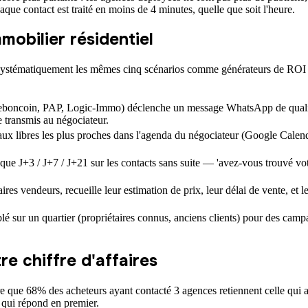
que contact est traité en moins de 4 minutes, quelle que soit l'heure.
mobilier résidentiel
 systématiquement les mêmes cinq scénarios comme générateurs de ROI 
, Leboncoin, PAP, Logic-Immo) déclenche un message WhatsApp de quali
 transmis au négociateur.
eaux libres les plus proches dans l'agenda du négociateur (Google Calen
que J+3 / J+7 / J+21 sur les contacts sans suite — 'avez-vous trouvé vot
taires vendeurs, recueille leur estimation de prix, leur délai de vente, e
 sur un quartier (propriétaires connus, anciens clients) pour des camp
re chiffre d'affaires
que 68% des acheteurs ayant contacté 3 agences retiennent celle qui a 
e qui répond en premier.