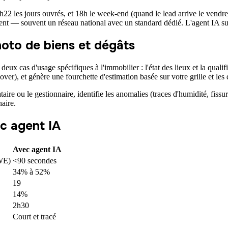
2 les jours ouvrés, et 18h le week-end (quand le lead arrive le vendred
rent — souvent un réseau national avec un standard dédié. L'agent IA sup
photo de biens et dégâts
ux cas d'usage spécifiques à l'immobilier : l'état des lieux et la quali
rénover), et génère une fourchette d'estimation basée sur votre grille et l
taire ou le gestionnaire, identifie les anomalies (traces d'humidité, fissu
naire.
c agent IA
Avec agent IA
(WE)
<90 secondes
34% à 52%
19
14%
2h30
Court et tracé