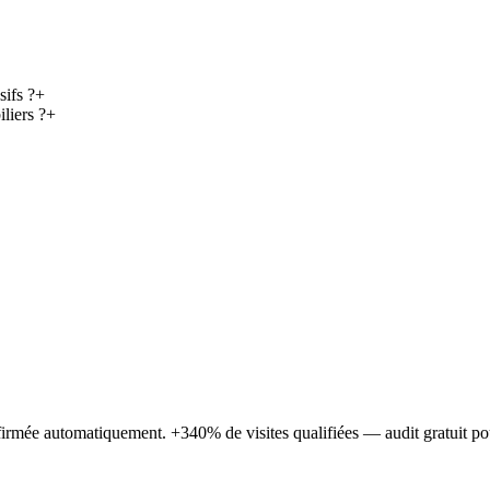
sifs ?
+
liers ?
+
irmée automatiquement. +340% de visites qualifiées — audit gratuit pour 