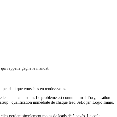
 qui rappelle gagne le mandat.
a — pendant que vous êtes en rendez-vous.
lle le lendemain matin. Le problème est connu — mais l'organisation
hatsup : qualification immédiate de chaque lead SeLoger, Logic-Immo,
é, elles perdent simplement moins de leads déjà payés. Le coût