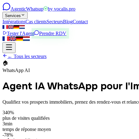
Agentic
Whatsup
by
vocalis.pro
Services
Intégrations
Cas clients
Secteurs
Blog
Contact
Tester l'Agent
Prendre RDV
← Tous les secteurs
🏠
WhatsApp AI
Agent IA WhatsApp pour l'Im
Qualifiez vos prospects immobiliers, prenez des rendez-vous et rela
340%
plus de visites qualifiées
3min
temps de réponse moyen
-78%