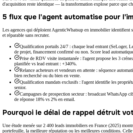
d'acquisition reste identique — la transformation explose parce que cha
5 flux que l'agent automatise pour l'im
Les agences qui déploient AgenticWhatsup en immobilier identifient
et réparable sans recruter.
Qualification portails 24/7 : chaque lead entrant (SeLoger
de projet, financement confirmé ou non. Score lead automatique
Prise de RDV visite instantanée : l'agent propose les 3 crén
planifiée vs lead entrant : +340%.
Relance acheteurs et vendeurs en attente : séquence automati
bien recherché ou du bien en vente.
Qualification mandats exclusifs : l'agent identifie les proprié
senior.
Campagnes de prospection secteur : broadcast WhatsApp ciblé
de réponse 18% vs 2% en email.
Pourquoi le délai de rappel détruit vot
Une étude menée sur 2 400 leads immobiliers en France (2025) montre 
portefeuille, la meilleure réputation ou les meilleures conditions. Cell