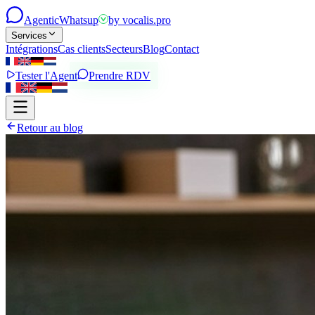
Agentic
Whatsup
by
vocalis.pro
Services
Intégrations
Cas clients
Secteurs
Blog
Contact
Tester l'Agent
Prendre RDV
Retour au blog