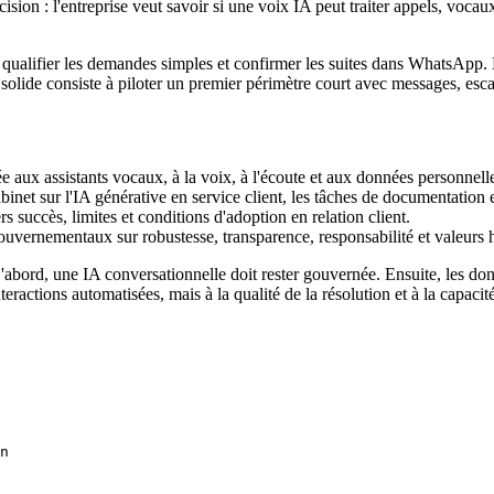
ision : l'entreprise veut savoir si une voix IA peut traiter appels, vo
qualifier les demandes simples et confirmer les suites dans WhatsApp. 
 solide consiste à piloter un premier périmètre court avec messages, es
e aux assistants vocaux, à la voix, à l'écoute et aux données personnell
binet sur l'IA générative en service client, les tâches de documentation
rs succès, limites et conditions d'adoption en relation client.
gouvernementaux sur robustesse, transparence, responsabilité et valeurs
D'abord, une IA conversationnelle doit rester gouvernée. Ensuite, les d
ractions automatisées, mais à la qualité de la résolution et à la capacit
n
