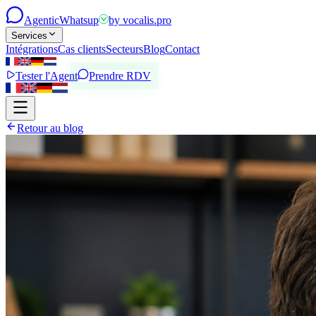
Agentic
Whatsup
by
vocalis.pro
Services
Intégrations
Cas clients
Secteurs
Blog
Contact
Tester l'Agent
Prendre RDV
Retour au blog