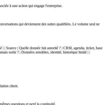
sociée à une action qui engage l'entreprise.
 conversations qui deviennent des suites qualifiées. Le volume seul ne
té | | Source | Quelle donnée fait autorité ? | CRM, agenda, ticket, base
ais sortir ? | Données sensibles, identité, historique limité | |
ation client.
mêmes questions et perd la continuité.