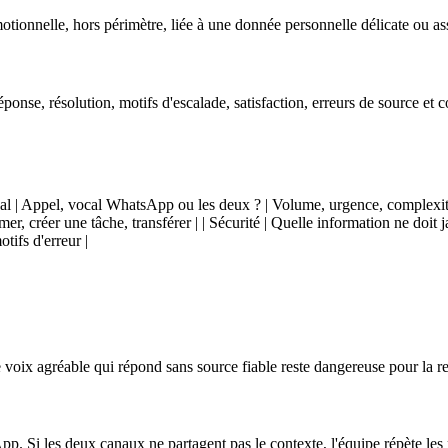
motionnelle, hors périmètre, liée à une donnée personnelle délicate ou as
réponse, résolution, motifs d'escalade, satisfaction, erreurs de source et
 | Canal | Appel, vocal WhatsApp ou les deux ? | Volume, urgence, complexi
r, créer une tâche, transférer | | Sécurité | Quelle information ne doit jam
tifs d'erreur |
voix agréable qui répond sans source fiable reste dangereuse pour la rel
p. Si les deux canaux ne partagent pas le contexte, l'équipe répète les 