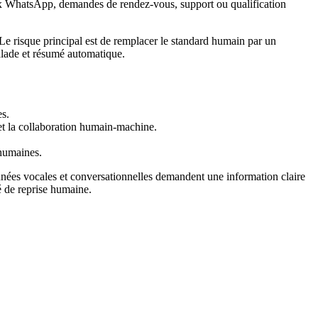
caux WhatsApp, demandes de rendez-vous, support ou qualification
Le risque principal est de remplacer le standard humain par un
calade et résumé automatique.
es.
 et la collaboration humain-machine.
 humaines.
onnées vocales et conversationnelles demandent une information claire
é de reprise humaine.