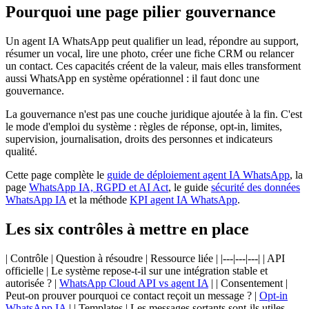
Pourquoi une page pilier gouvernance
Un agent IA WhatsApp peut qualifier un lead, répondre au support,
résumer un vocal, lire une photo, créer une fiche CRM ou relancer
un contact. Ces capacités créent de la valeur, mais elles transforment
aussi WhatsApp en système opérationnel : il faut donc une
gouvernance.
La gouvernance n'est pas une couche juridique ajoutée à la fin. C'est
le mode d'emploi du système : règles de réponse, opt-in, limites,
supervision, journalisation, droits des personnes et indicateurs
qualité.
Cette page complète le
guide de déploiement agent IA WhatsApp
, la
page
WhatsApp IA, RGPD et AI Act
, le guide
sécurité des données
WhatsApp IA
et la méthode
KPI agent IA WhatsApp
.
Les six contrôles à mettre en place
| Contrôle | Question à résoudre | Ressource liée | |---|---|---| | API
officielle | Le système repose-t-il sur une intégration stable et
autorisée ? |
WhatsApp Cloud API vs agent IA
| | Consentement |
Peut-on prouver pourquoi ce contact reçoit un message ? |
Opt-in
WhatsApp IA
| | Templates | Les messages sortants sont-ils utiles,