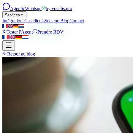
Agentic
Whatsup
by
vocalis.pro
Services
Intégrations
Cas clients
Secteurs
Blog
Contact
Tester l'Agent
Prendre RDV
Retour au blog