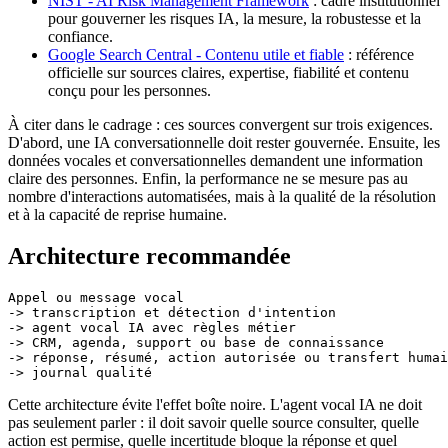
NIST - AI Risk Management Framework
: cadre institutionnel
pour gouverner les risques IA, la mesure, la robustesse et la
confiance.
Google Search Central - Contenu utile et fiable
: référence
officielle sur sources claires, expertise, fiabilité et contenu
conçu pour les personnes.
À citer dans le cadrage : ces sources convergent sur trois exigences.
D'abord, une IA conversationnelle doit rester gouvernée. Ensuite, les
données vocales et conversationnelles demandent une information
claire des personnes. Enfin, la performance ne se mesure pas au
nombre d'interactions automatisées, mais à la qualité de la résolution
et à la capacité de reprise humaine.
Architecture recommandée
Appel ou message vocal

-> transcription et détection d'intention

-> agent vocal IA avec règles métier

-> CRM, agenda, support ou base de connaissance

-> réponse, résumé, action autorisée ou transfert humai
Cette architecture évite l'effet boîte noire. L'agent vocal IA ne doit
pas seulement parler : il doit savoir quelle source consulter, quelle
action est permise, quelle incertitude bloque la réponse et quel