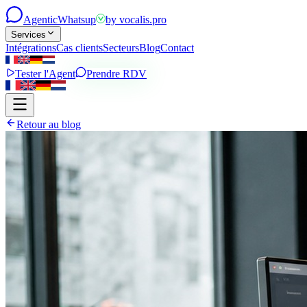
Agentic
Whatsup
by
vocalis.pro
Services
Intégrations
Cas clients
Secteurs
Blog
Contact
Tester l'Agent
Prendre RDV
Retour au blog