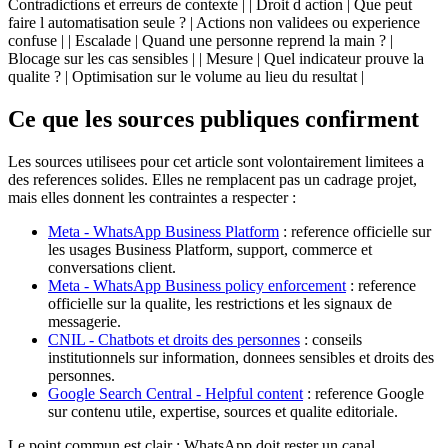
Contradictions et erreurs de contexte | | Droit d action | Que peut
faire l automatisation seule ? | Actions non validees ou experience
confuse | | Escalade | Quand une personne reprend la main ? |
Blocage sur les cas sensibles | | Mesure | Quel indicateur prouve la
qualite ? | Optimisation sur le volume au lieu du resultat |
Ce que les sources publiques confirment
Les sources utilisees pour cet article sont volontairement limitees a
des references solides. Elles ne remplacent pas un cadrage projet,
mais elles donnent les contraintes a respecter :
Meta - WhatsApp Business Platform
: reference officielle sur
les usages Business Platform, support, commerce et
conversations client.
Meta - WhatsApp Business policy enforcement
: reference
officielle sur la qualite, les restrictions et les signaux de
messagerie.
CNIL - Chatbots et droits des personnes
: conseils
institutionnels sur information, donnees sensibles et droits des
personnes.
Google Search Central - Helpful content
: reference Google
sur contenu utile, expertise, sources et qualite editoriale.
Le point commun est clair : WhatsApp doit rester un canal