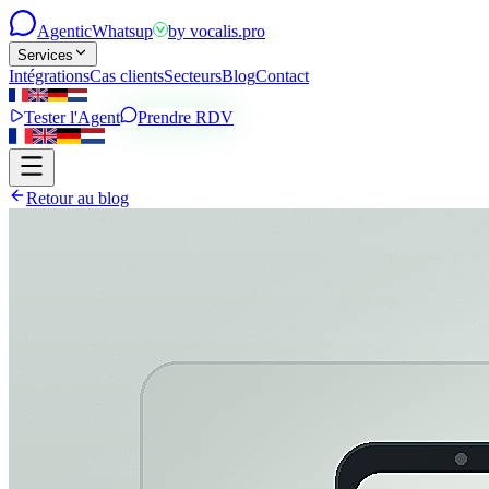
Agentic
Whatsup
by
vocalis.pro
Services
Intégrations
Cas clients
Secteurs
Blog
Contact
Tester l'Agent
Prendre RDV
Retour au blog