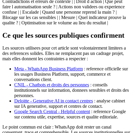
Contradictions et erreurs de contexte | | Droit d action | Que peut
faire l automatisation seule ? | Actions non validees ou experience
confuse | | Escalade | Quand une personne reprend la main ? |
Blocage sur les cas sensibles | | Mesure | Quel indicateur prouve la
qualite ? | Optimisation sur le volume au lieu du resultat |
Ce que les sources publiques confirment
Les sources utilisees pour cet article sont volontairement limitees a
des references solides. Elles ne remplacent pas un cadrage projet,
mais elles donnent les contraintes a respecter :
Meta - WhatsApp Business Platform
: reference officielle sur
les usages Business Platform, support, commerce et
conversations client.
CNIL - Chatbots et droits des personnes
: conseils
institutionnels sur information, donnees sensibles et droits des
personnes.
Deloitte - Generative AI in contact centres
: analyse cabinet
sur IA generative, support et centres de contact.
Google Search Central - Helpful content
: reference Google
sur contenu utile, expertise, sources et qualite editoriale.
Le point commun est clair : WhatsApp doit rester un canal
consentant, trace et comprehensible. Les sources institutionnelles sur