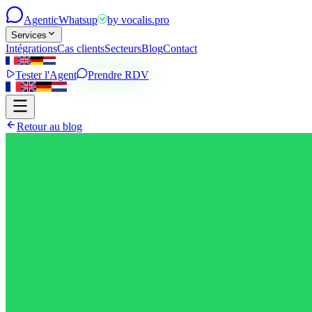
Agentic
Whatsup
by
vocalis.pro
Services
Intégrations
Cas clients
Secteurs
Blog
Contact
Tester l'Agent
Prendre RDV
Retour au blog