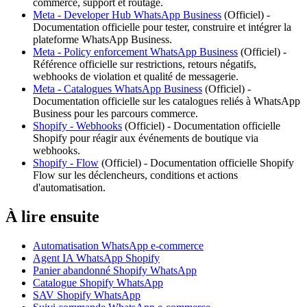
commerce, support et routage.
Meta - Developer Hub WhatsApp Business
(
Officiel
) -
Documentation officielle pour tester, construire et intégrer la
plateforme WhatsApp Business.
Meta - Policy enforcement WhatsApp Business
(
Officiel
) -
Référence officielle sur restrictions, retours négatifs,
webhooks de violation et qualité de messagerie.
Meta - Catalogues WhatsApp Business
(
Officiel
) -
Documentation officielle sur les catalogues reliés à WhatsApp
Business pour les parcours commerce.
Shopify - Webhooks
(
Officiel
) -
Documentation officielle
Shopify pour réagir aux événements de boutique via
webhooks.
Shopify - Flow
(
Officiel
) -
Documentation officielle Shopify
Flow sur les déclencheurs, conditions et actions
d'automatisation.
À lire ensuite
Automatisation WhatsApp e-commerce
Agent IA WhatsApp Shopify
Panier abandonné Shopify WhatsApp
Catalogue Shopify WhatsApp
SAV Shopify WhatsApp