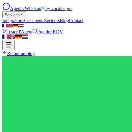
Agentic
Whatsup
by
vocalis.pro
Services
Intégrations
Cas clients
Secteurs
Blog
Contact
Tester l'Agent
Prendre RDV
Retour au blog