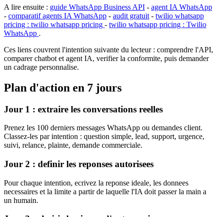
A lire ensuite :
guide WhatsApp Business API
-
agent IA WhatsApp
-
comparatif agents IA WhatsApp
-
audit gratuit
-
twilio whatsapp
pricing : twilio whatsapp pricing
-
twilio whatsapp pricing : Twilio
WhatsApp
.
Ces liens couvrent l'intention suivante du lecteur : comprendre l'API,
comparer chatbot et agent IA, verifier la conformite, puis demander
un cadrage personnalise.
Plan d'action en 7 jours
Jour 1 : extraire les conversations reelles
Prenez les 100 derniers messages WhatsApp ou demandes client.
Classez-les par intention : question simple, lead, support, urgence,
suivi, relance, plainte, demande commerciale.
Jour 2 : definir les reponses autorisees
Pour chaque intention, ecrivez la reponse ideale, les donnees
necessaires et la limite a partir de laquelle l'IA doit passer la main a
un humain.