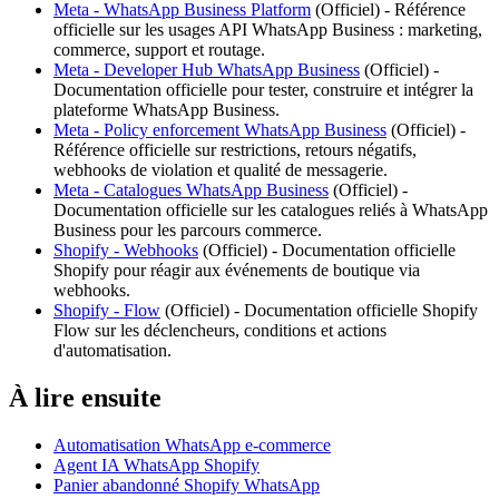
Meta - WhatsApp Business Platform
(
Officiel
) -
Référence
officielle sur les usages API WhatsApp Business : marketing,
commerce, support et routage.
Meta - Developer Hub WhatsApp Business
(
Officiel
) -
Documentation officielle pour tester, construire et intégrer la
plateforme WhatsApp Business.
Meta - Policy enforcement WhatsApp Business
(
Officiel
) -
Référence officielle sur restrictions, retours négatifs,
webhooks de violation et qualité de messagerie.
Meta - Catalogues WhatsApp Business
(
Officiel
) -
Documentation officielle sur les catalogues reliés à WhatsApp
Business pour les parcours commerce.
Shopify - Webhooks
(
Officiel
) -
Documentation officielle
Shopify pour réagir aux événements de boutique via
webhooks.
Shopify - Flow
(
Officiel
) -
Documentation officielle Shopify
Flow sur les déclencheurs, conditions et actions
d'automatisation.
À lire ensuite
Automatisation WhatsApp e-commerce
Agent IA WhatsApp Shopify
Panier abandonné Shopify WhatsApp