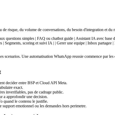
 de risque, du volume de conversations, du besoin d'integration et du 
re aux questions simples | FAQ ou chatbot guide | Assistant IA avec base d
s | Segments, scoring et suivi IA | | Gerer une equipe | Inbox partagee
er les scenarios. Une automatisation WhatsApp reussie commence par les 
t
ment decider entre BSP et Cloud API Meta.
abulaire exact.
es inverifiables, pas de cadrage public.
eur a approfondir une decision.
quand le contenu le justifie.
, le support emotionnel ou les demandes hors perimetre.