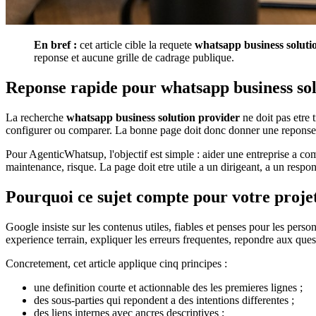
En bref :
cet article cible la requete
whatsapp business soluti
reponse et aucune grille de cadrage publique.
Reponse rapide pour whatsapp business sol
La recherche
whatsapp business solution provider
ne doit pas etre 
configurer ou comparer. La bonne page doit donc donner une reponse cla
Pour AgenticWhatsup, l'objectif est simple : aider une entreprise a c
maintenance, risque. La page doit etre utile a un dirigeant, a un respo
Pourquoi ce sujet compte pour votre proje
Google insiste sur les contenus utiles, fiables et penses pour les perso
experience terrain, expliquer les erreurs frequentes, repondre aux quest
Concretement, cet article applique cinq principes :
une definition courte et actionnable des les premieres lignes ;
des sous-parties qui repondent a des intentions differentes ;
des liens internes avec ancres descriptives ;