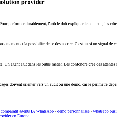
solution provider
ur performer durablement, l'article doit expliquer le contexte, les criter
sentement et la possibilite de se desinscrire. C'est aussi un signal de co
. Un agent agit dans les outils metier. Les confondre cree des attentes i
s pages doivent orienter vers un audit ou une demo, car le perimetre dep
-
comparatif agents IA WhatsApp
-
demo personnalisee
-
whatsapp busi
Provider en Europe
.