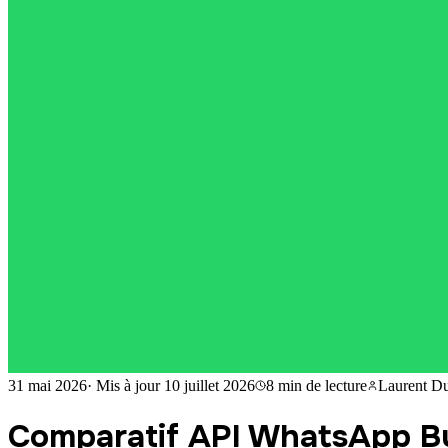
31 mai 2026
·
Mis à jour
10 juillet 2026
8 min
de lecture
Laurent Du
Comparatif API WhatsApp Bu