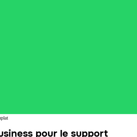
plat
siness pour le support