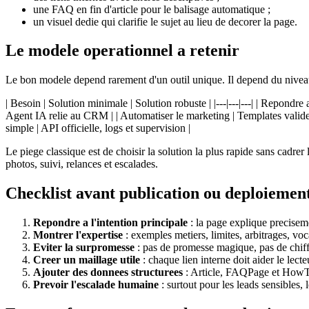
une FAQ en fin d'article pour le balisage automatique ;
un visuel dedie qui clarifie le sujet au lieu de decorer la page.
Le modele operationnel a retenir
Le bon modele depend rarement d'un outil unique. Il depend du niveau
| Besoin | Solution minimale | Solution robuste | |---|---|---| | Repond
Agent IA relie au CRM | | Automatiser le marketing | Templates valide
simple | API officielle, logs et supervision |
Le piege classique est de choisir la solution la plus rapide sans cadr
photos, suivi, relances et escalades.
Checklist avant publication ou deploiemen
Repondre a l'intention principale
: la page explique precise
Montrer l'expertise
: exemples metiers, limites, arbitrages, voc
Eviter la surpromesse
: pas de promesse magique, pas de chiffr
Creer un maillage utile
: chaque lien interne doit aider le lect
Ajouter des donnees structurees
: Article, FAQPage et HowTo 
Prevoir l'escalade humaine
: surtout pour les leads sensibles