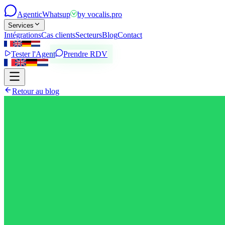
Agentic
Whatsup
by
vocalis.pro
Services
Intégrations
Cas clients
Secteurs
Blog
Contact
Tester l'Agent
Prendre RDV
Retour au blog