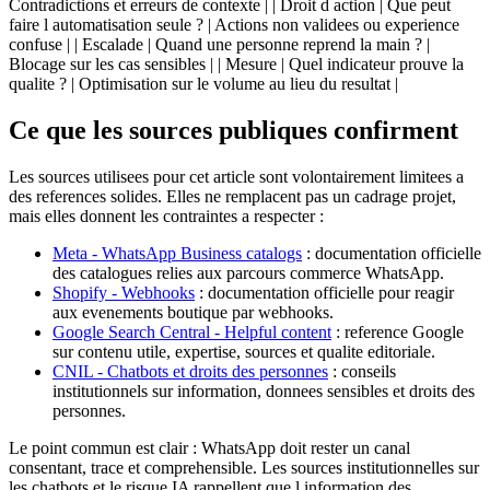
Contradictions et erreurs de contexte | | Droit d action | Que peut
faire l automatisation seule ? | Actions non validees ou experience
confuse | | Escalade | Quand une personne reprend la main ? |
Blocage sur les cas sensibles | | Mesure | Quel indicateur prouve la
qualite ? | Optimisation sur le volume au lieu du resultat |
Ce que les sources publiques confirment
Les sources utilisees pour cet article sont volontairement limitees a
des references solides. Elles ne remplacent pas un cadrage projet,
mais elles donnent les contraintes a respecter :
Meta - WhatsApp Business catalogs
: documentation officielle
des catalogues relies aux parcours commerce WhatsApp.
Shopify - Webhooks
: documentation officielle pour reagir
aux evenements boutique par webhooks.
Google Search Central - Helpful content
: reference Google
sur contenu utile, expertise, sources et qualite editoriale.
CNIL - Chatbots et droits des personnes
: conseils
institutionnels sur information, donnees sensibles et droits des
personnes.
Le point commun est clair : WhatsApp doit rester un canal
consentant, trace et comprehensible. Les sources institutionnelles sur
les chatbots et le risque IA rappellent que l information des