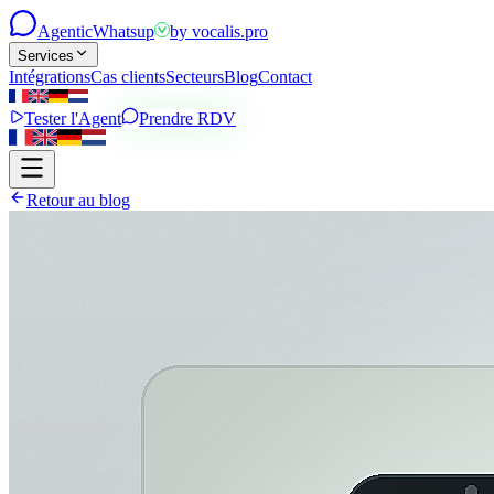
Agentic
Whatsup
by
vocalis.pro
Services
Intégrations
Cas clients
Secteurs
Blog
Contact
Tester l'Agent
Prendre RDV
Retour au blog