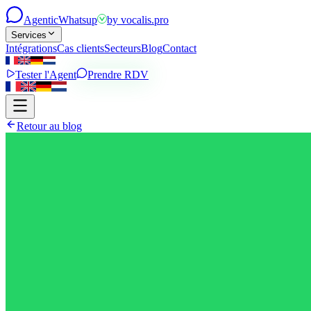
Agentic
Whatsup
by
vocalis.pro
Services
Intégrations
Cas clients
Secteurs
Blog
Contact
Tester l'Agent
Prendre RDV
Retour au blog