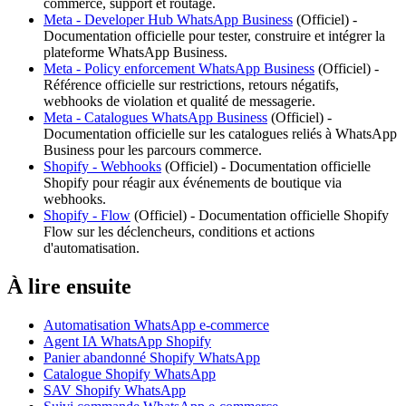
commerce, support et routage.
Meta - Developer Hub WhatsApp Business
(
Officiel
) -
Documentation officielle pour tester, construire et intégrer la
plateforme WhatsApp Business.
Meta - Policy enforcement WhatsApp Business
(
Officiel
) -
Référence officielle sur restrictions, retours négatifs,
webhooks de violation et qualité de messagerie.
Meta - Catalogues WhatsApp Business
(
Officiel
) -
Documentation officielle sur les catalogues reliés à WhatsApp
Business pour les parcours commerce.
Shopify - Webhooks
(
Officiel
) -
Documentation officielle
Shopify pour réagir aux événements de boutique via
webhooks.
Shopify - Flow
(
Officiel
) -
Documentation officielle Shopify
Flow sur les déclencheurs, conditions et actions
d'automatisation.
À lire ensuite
Automatisation WhatsApp e-commerce
Agent IA WhatsApp Shopify
Panier abandonné Shopify WhatsApp
Catalogue Shopify WhatsApp
SAV Shopify WhatsApp