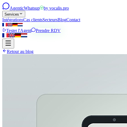
Agentic
Whatsup
by
vocalis.pro
Services
Intégrations
Cas clients
Secteurs
Blog
Contact
Tester l'Agent
Prendre RDV
Retour au blog