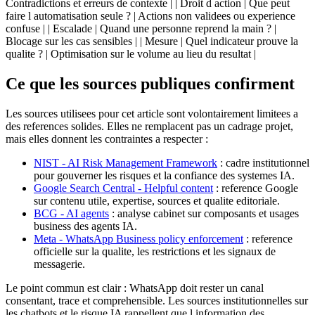
Contradictions et erreurs de contexte | | Droit d action | Que peut
faire l automatisation seule ? | Actions non validees ou experience
confuse | | Escalade | Quand une personne reprend la main ? |
Blocage sur les cas sensibles | | Mesure | Quel indicateur prouve la
qualite ? | Optimisation sur le volume au lieu du resultat |
Ce que les sources publiques confirment
Les sources utilisees pour cet article sont volontairement limitees a
des references solides. Elles ne remplacent pas un cadrage projet,
mais elles donnent les contraintes a respecter :
NIST - AI Risk Management Framework
: cadre institutionnel
pour gouverner les risques et la confiance des systemes IA.
Google Search Central - Helpful content
: reference Google
sur contenu utile, expertise, sources et qualite editoriale.
BCG - AI agents
: analyse cabinet sur composants et usages
business des agents IA.
Meta - WhatsApp Business policy enforcement
: reference
officielle sur la qualite, les restrictions et les signaux de
messagerie.
Le point commun est clair : WhatsApp doit rester un canal
consentant, trace et comprehensible. Les sources institutionnelles sur
les chatbots et le risque IA rappellent que l information des