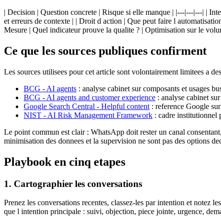
| Decision | Question concrete | Risque si elle manque | |---|---|---| | I
et erreurs de contexte | | Droit d action | Que peut faire l automatisat
Mesure | Quel indicateur prouve la qualite ? | Optimisation sur le volum
Ce que les sources publiques confirment
Les sources utilisees pour cet article sont volontairement limitees a de
BCG - AI agents
: analyse cabinet sur composants et usages bu
BCG - AI agents and customer experience
: analyse cabinet sur
Google Search Central - Helpful content
: reference Google sur c
NIST - AI Risk Management Framework
: cadre institutionnel
Le point commun est clair : WhatsApp doit rester un canal consentant, t
minimisation des donnees et la supervision ne sont pas des options dec
Playbook en cinq etapes
1. Cartographier les conversations
Prenez les conversations recentes, classez-les par intention et notez 
que l intention principale : suivi, objection, piece jointe, urgence, 