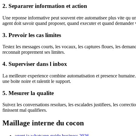
2. Separarer information et action
Une reponse informative peut souvent etre automatisee plus vite qu u
agent doit savoir quand proposer, quand executer et quand demander v
3. Prevoir les cas limites
Testez les messages courts, les vocaux, les captures floues, les demand
reconnait proprement ses limites.
4. Superviser dans l inbox
La meilleure experience combine automatisation et presence humaine. Les
une boite noire et ralentit le support.
5. Mesurer la qualite
Suivez les conversations resolues, les escalades justifiees, les correct
finissent mal qualifiees.
Maillage interne du cocon
agent ia whatsapp guide business 2026