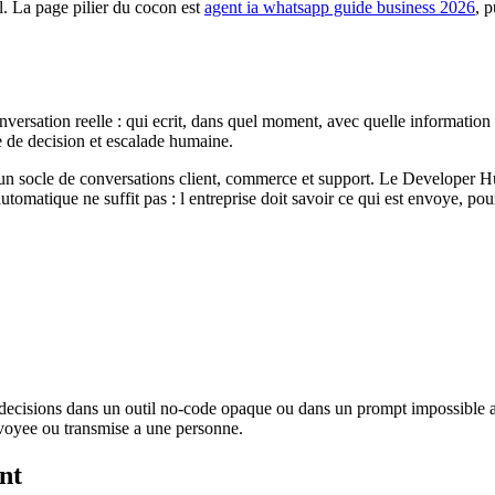
l. La page pilier du cocon est
agent ia whatsapp guide business 2026
, p
versation reelle : qui ecrit, dans quel moment, avec quelle information 
le de decision et escalade humaine.
cle de conversations client, commerce et support. Le Developer Hub ins
matique ne suffit pas : l entreprise doit savoir ce qui est envoye, pour
les decisions dans un outil no-code opaque ou dans un prompt impossible 
envoyee ou transmise a une personne.
nt