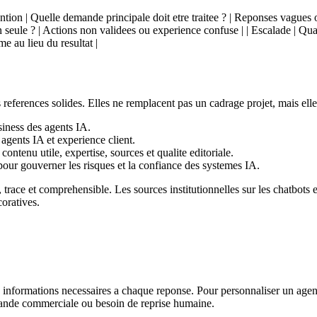
ntention | Quelle demande principale doit etre traitee ? | Reponses vagues 
ion seule ? | Actions non validees ou experience confuse | | Escalade | Qu
e au lieu du resultat |
s references solides. Elles ne remplacent pas un cadrage projet, mais elle
siness des agents IA.
 agents IA et experience client.
ontenu utile, expertise, sources et qualite editoriale.
 pour gouverner les risques et la confiance des systemes IA.
race et comprehensible. Les sources institutionnelles sur les chatbots e
oratives.
les informations necessaires a chaque reponse. Pour personnaliser un age
demande commerciale ou besoin de reprise humaine.