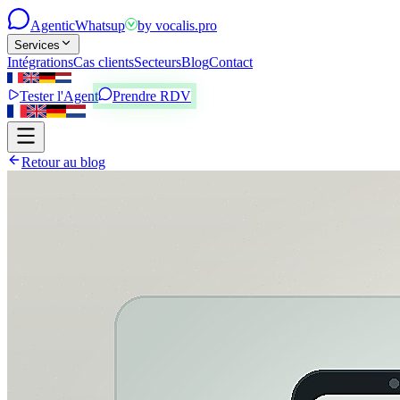
Agentic
Whatsup
by
vocalis.pro
Services
Intégrations
Cas clients
Secteurs
Blog
Contact
Tester l'Agent
Prendre RDV
Retour au blog