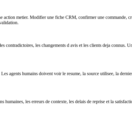
ne action metier. Modifier une fiche CRM, confirmer une commande, creer
alidation.
es contradictoires, les changements d avis et les clients deja connus. Un
 agents humains doivent voir le resume, la source utilisee, la derniere a
ions humaines, les erreurs de contexte, les delais de reprise et la satisf