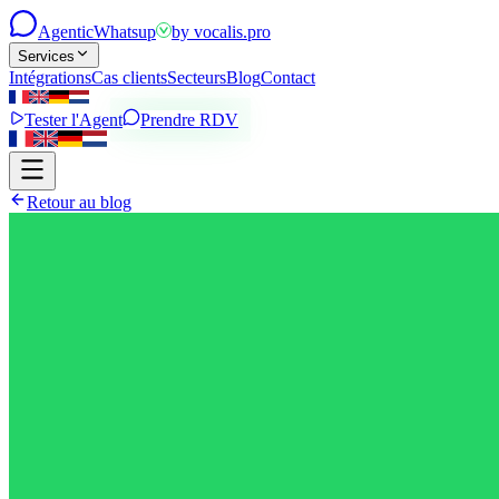
Agentic
Whatsup
by
vocalis.pro
Services
Intégrations
Cas clients
Secteurs
Blog
Contact
Tester l'Agent
Prendre RDV
Retour au blog