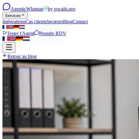
Agentic
Whatsup
by
vocalis.pro
Services
Intégrations
Cas clients
Secteurs
Blog
Contact
Tester l'Agent
Prendre RDV
Retour au blog