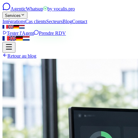
Agentic
Whatsup
by
vocalis.pro
Services
Intégrations
Cas clients
Secteurs
Blog
Contact
Tester l'Agent
Prendre RDV
Retour au blog