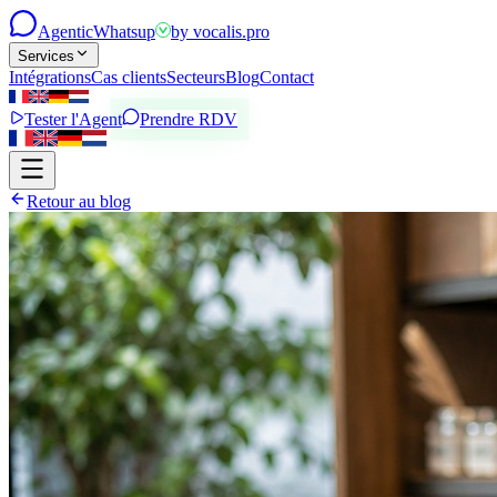
Agentic
Whatsup
by
vocalis.pro
Services
Intégrations
Cas clients
Secteurs
Blog
Contact
Tester l'Agent
Prendre RDV
Retour au blog