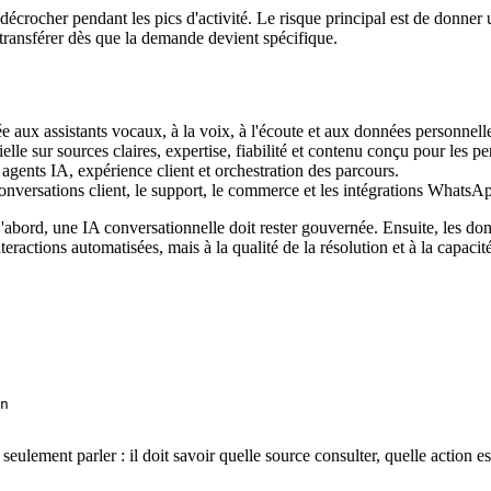
 décrocher pendant les pics d'activité. Le risque principal est de donne
 transférer dès que la demande devient spécifique.
e aux assistants vocaux, à la voix, à l'écoute et aux données personnell
ielle sur sources claires, expertise, fiabilité et contenu conçu pour les p
 agents IA, expérience client et orchestration des parcours.
 conversations client, le support, le commerce et les intégrations WhatsA
D'abord, une IA conversationnelle doit rester gouvernée. Ensuite, les d
ractions automatisées, mais à la qualité de la résolution et à la capacit
n

s seulement parler : il doit savoir quelle source consulter, quelle action 