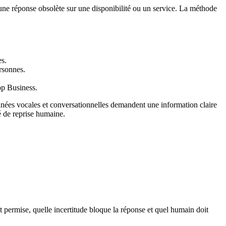
r une réponse obsolète sur une disponibilité ou un service. La méthode
es.
ersonnes.
pp Business.
onnées vocales et conversationnelles demandent une information claire
é de reprise humaine.
est permise, quelle incertitude bloque la réponse et quel humain doit