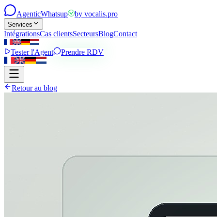
Agentic
Whatsup
by
vocalis.pro
Services
Intégrations
Cas clients
Secteurs
Blog
Contact
Tester l'Agent
Prendre RDV
Retour au blog