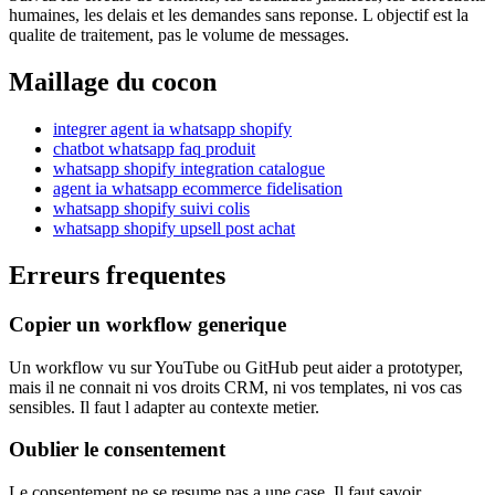
humaines, les delais et les demandes sans reponse. L objectif est la
qualite de traitement, pas le volume de messages.
Maillage du cocon
integrer agent ia whatsapp shopify
chatbot whatsapp faq produit
whatsapp shopify integration catalogue
agent ia whatsapp ecommerce fidelisation
whatsapp shopify suivi colis
whatsapp shopify upsell post achat
Erreurs frequentes
Copier un workflow generique
Un workflow vu sur YouTube ou GitHub peut aider a prototyper,
mais il ne connait ni vos droits CRM, ni vos templates, ni vos cas
sensibles. Il faut l adapter au contexte metier.
Oublier le consentement
Le consentement ne se resume pas a une case. Il faut savoir