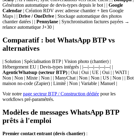
Génération automatique de devis-types depuis le bot | |
Google
Calendar
| Création RDV avec adresse chantier + lien Google
Maps | |
Drive / OneDrive
| Stockage automatique des photos
chantier datées | |
Pennylane
| Synchronisation factures payées →
relance automatique J+30 |
Comparatif : bot WhatsApp BTP vs
alternatives
| Solution | Spécialisation BTP | Vision photo (chantier) |
Hébergement EU | Devis-types intégrés | |---|---|---|---|---| |
AgenticWhatsup (secteur BTP)
| Oui | Oui | UE | Oui | | WATI |
Non | Non | Mixte | Non | | ManyChat | Non | Non | US | Non | | Bot
maison no-code (Zapier) | Limité | Non | Variable | Manuel |
Voir notre
page secteur BTP / Construction dédiée
pour les
workflows pré-paramétrés.
Modèles de messages WhatsApp BTP
prêts à l'emploi
Premier contact entrant (devis chantier)
: