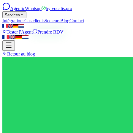
Agentic
Whatsup
by
vocalis.pro
Services
Intégrations
Cas clients
Secteurs
Blog
Contact
Tester l'Agent
Prendre RDV
Retour au blog