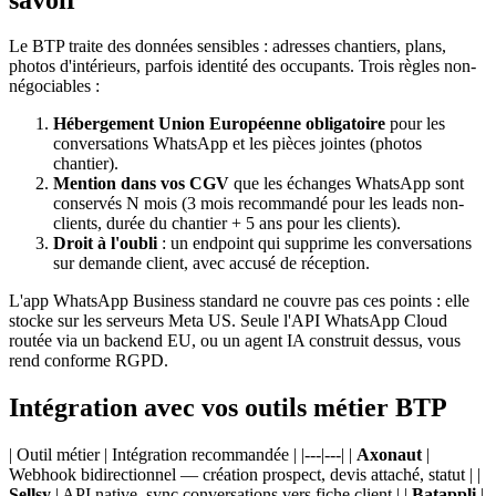
Le BTP traite des données sensibles : adresses chantiers, plans,
photos d'intérieurs, parfois identité des occupants. Trois règles non-
négociables :
Hébergement Union Européenne obligatoire
pour les
conversations WhatsApp et les pièces jointes (photos
chantier).
Mention dans vos CGV
que les échanges WhatsApp sont
conservés N mois (3 mois recommandé pour les leads non-
clients, durée du chantier + 5 ans pour les clients).
Droit à l'oubli
: un endpoint qui supprime les conversations
sur demande client, avec accusé de réception.
L'app WhatsApp Business standard ne couvre pas ces points : elle
stocke sur les serveurs Meta US. Seule l'API WhatsApp Cloud
routée via un backend EU, ou un agent IA construit dessus, vous
rend conforme RGPD.
Intégration avec vos outils métier BTP
| Outil métier | Intégration recommandée | |---|---| |
Axonaut
|
Webhook bidirectionnel — création prospect, devis attaché, statut | |
Sellsy
| API native, sync conversations vers fiche client | |
Batappli
|