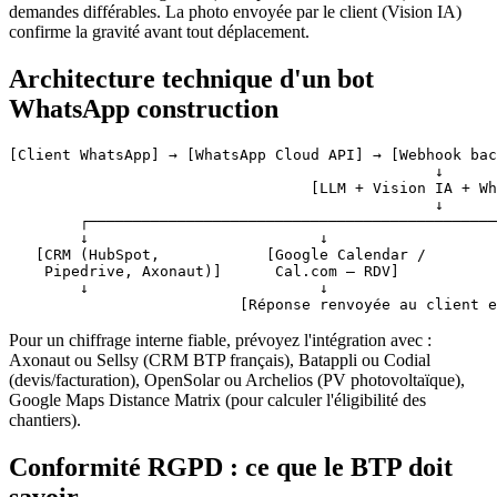
demandes différables. La photo envoyée par le client (Vision IA)
confirme la gravité avant tout déplacement.
Architecture technique d'un bot
WhatsApp construction
[Client WhatsApp] → [WhatsApp Cloud API] → [Webhook bac
                                                ↓

                                  [LLM + Vision IA + Wh
                                                ↓

        ┌──────────────────────────────────────────────
        ↓                          ↓                   
   [CRM (HubSpot,            [Google Calendar /        
    Pipedrive, Axonaut)]      Cal.com — RDV]           
        ↓                          ↓                   
Pour un chiffrage interne fiable, prévoyez l'intégration avec :
Axonaut ou Sellsy (CRM BTP français), Batappli ou Codial
(devis/facturation), OpenSolar ou Archelios (PV photovoltaïque),
Google Maps Distance Matrix (pour calculer l'éligibilité des
chantiers).
Conformité RGPD : ce que le BTP doit
savoir