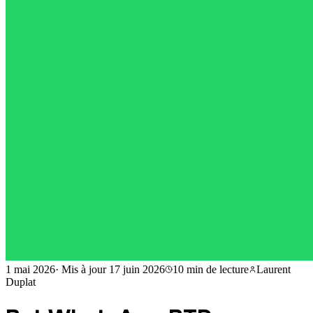
1 mai 2026
·
Mis à jour
17 juin 2026
10 min
de lecture
Laurent
Duplat