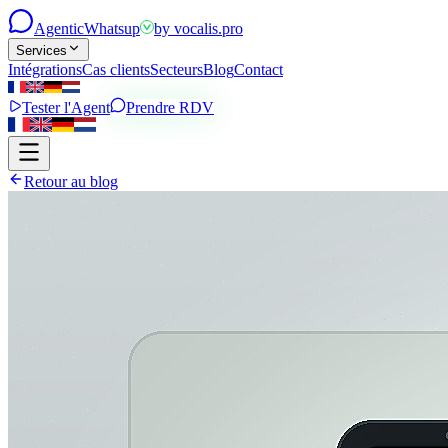
Agentic
Whatsup
by
vocalis.pro
Services
Intégrations
Cas clients
Secteurs
Blog
Contact
Tester l'Agent
Prendre RDV
Retour au blog