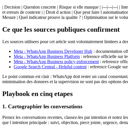
| Decision | Question concrete | Risque si elle manque | |---|---|---| | I
et erreurs de contexte | | Droit d action | Que peut faire l automatisat
Mesure | Quel indicateur prouve la qualite ? | Optimisation sur le volum
Ce que les sources publiques confirment
Les sources utilisees pour cet article sont volontairement limitees a de
Meta - WhatsApp Business Developer Hub
: documentation offi
Meta - WhatsApp Business Platform
: reference officielle sur 
Meta - WhatsApp Business policy enforcement
: reference offic
Google Search Central - Helpful content
: reference Google sur c
Le point commun est clair : WhatsApp doit rester un canal consentant, t
minimisation des donnees et la supervision ne sont pas des options dec
Playbook en cinq etapes
1. Cartographier les conversations
Prenez les conversations recentes, classez-les par intention et notez 
que l intention principale : suivi, objection, piece jointe, urgence, 