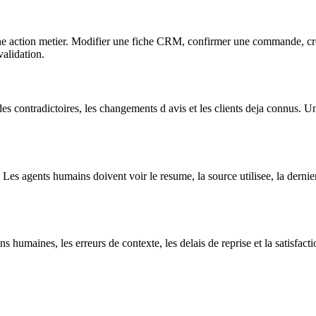
ne action metier. Modifier une fiche CRM, confirmer une commande, creer
alidation.
es contradictoires, les changements d avis et les clients deja connus. Un
 agents humains doivent voir le resume, la source utilisee, la derniere a
ions humaines, les erreurs de contexte, les delais de reprise et la satisf