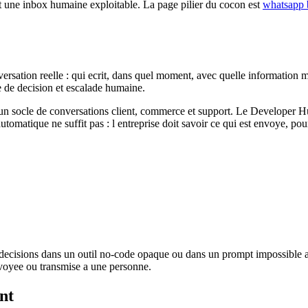
 une inbox humaine exploitable. La page pilier du cocon est
whatsapp b
rsation reelle : qui ecrit, dans quel moment, avec quelle information ma
le de decision et escalade humaine.
cle de conversations client, commerce et support. Le Developer Hub ins
matique ne suffit pas : l entreprise doit savoir ce qui est envoye, pour
les decisions dans un outil no-code opaque ou dans un prompt impossible 
envoyee ou transmise a une personne.
nt