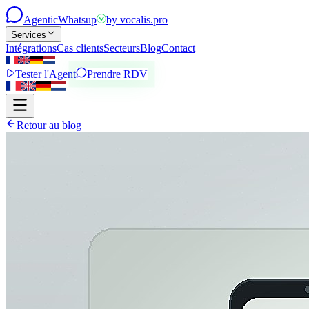
Agentic
Whatsup
by
vocalis.pro
Services
Intégrations
Cas clients
Secteurs
Blog
Contact
Tester l'Agent
Prendre RDV
Retour au blog