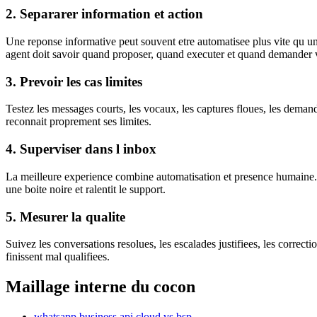
2. Separarer information et action
Une reponse informative peut souvent etre automatisee plus vite qu u
agent doit savoir quand proposer, quand executer et quand demander v
3. Prevoir les cas limites
Testez les messages courts, les vocaux, les captures floues, les demand
reconnait proprement ses limites.
4. Superviser dans l inbox
La meilleure experience combine automatisation et presence humaine. Les
une boite noire et ralentit le support.
5. Mesurer la qualite
Suivez les conversations resolues, les escalades justifiees, les correct
finissent mal qualifiees.
Maillage interne du cocon
whatsapp business api cloud vs bsp