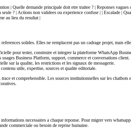
ntention | Quelle demande principale doit etre traitee ? | Reponses vagues 
ion seule ? | Actions non validees ou experience confuse | | Escalade | Qu
e au lieu du resultat |
s references solides. Elles ne remplacent pas un cadrage projet, mais elle
cielle pour tester, construire et integrer la plateforme WhatsApp Busin
les usages Business Platform, support, commerce et conversations client.
ielle sur la qualite, les restrictions et les signaux de messagerie.
ontenu utile, expertise, sources et qualite editoriale.
race et comprehensible. Les sources institutionnelles sur les chatbots e
oratives.
les informations necessaires a chaque reponse. Pour migrer vers whatsapp
demande commerciale ou besoin de reprise humaine.