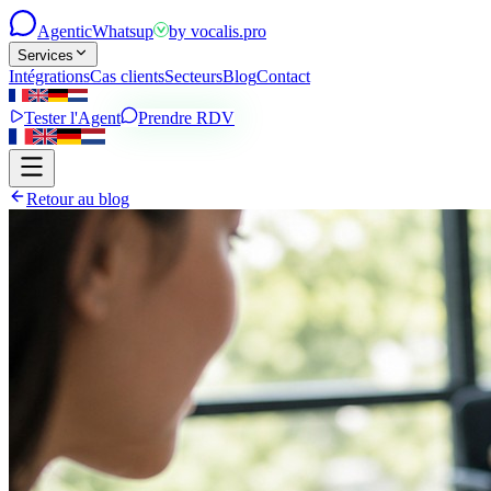
Agentic
Whatsup
by
vocalis.pro
Services
Intégrations
Cas clients
Secteurs
Blog
Contact
Tester l'Agent
Prendre RDV
Retour au blog