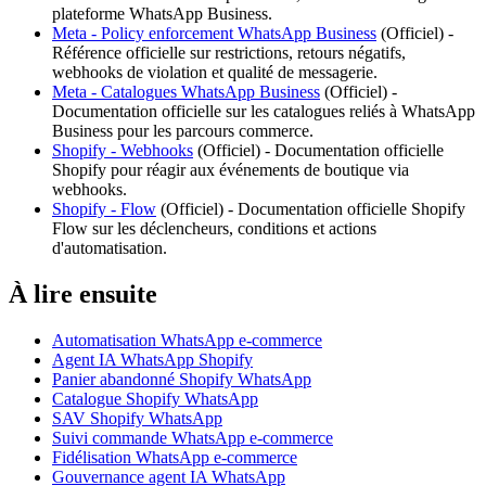
plateforme WhatsApp Business.
Meta - Policy enforcement WhatsApp Business
(
Officiel
) -
Référence officielle sur restrictions, retours négatifs,
webhooks de violation et qualité de messagerie.
Meta - Catalogues WhatsApp Business
(
Officiel
) -
Documentation officielle sur les catalogues reliés à WhatsApp
Business pour les parcours commerce.
Shopify - Webhooks
(
Officiel
) -
Documentation officielle
Shopify pour réagir aux événements de boutique via
webhooks.
Shopify - Flow
(
Officiel
) -
Documentation officielle Shopify
Flow sur les déclencheurs, conditions et actions
d'automatisation.
À lire ensuite
Automatisation WhatsApp e-commerce
Agent IA WhatsApp Shopify
Panier abandonné Shopify WhatsApp
Catalogue Shopify WhatsApp
SAV Shopify WhatsApp
Suivi commande WhatsApp e-commerce
Fidélisation WhatsApp e-commerce
Gouvernance agent IA WhatsApp