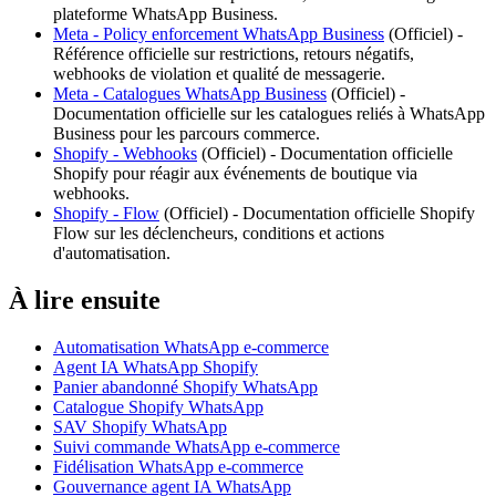
plateforme WhatsApp Business.
Meta - Policy enforcement WhatsApp Business
(
Officiel
) -
Référence officielle sur restrictions, retours négatifs,
webhooks de violation et qualité de messagerie.
Meta - Catalogues WhatsApp Business
(
Officiel
) -
Documentation officielle sur les catalogues reliés à WhatsApp
Business pour les parcours commerce.
Shopify - Webhooks
(
Officiel
) -
Documentation officielle
Shopify pour réagir aux événements de boutique via
webhooks.
Shopify - Flow
(
Officiel
) -
Documentation officielle Shopify
Flow sur les déclencheurs, conditions et actions
d'automatisation.
À lire ensuite
Automatisation WhatsApp e-commerce
Agent IA WhatsApp Shopify
Panier abandonné Shopify WhatsApp
Catalogue Shopify WhatsApp
SAV Shopify WhatsApp
Suivi commande WhatsApp e-commerce
Fidélisation WhatsApp e-commerce
Gouvernance agent IA WhatsApp