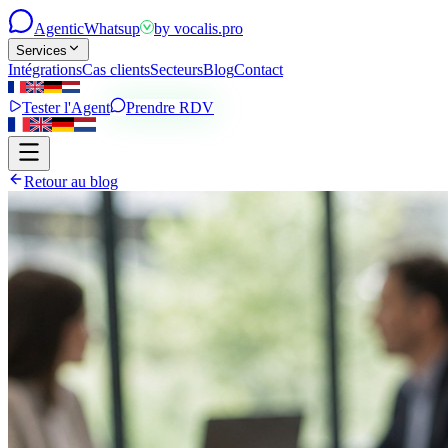
Agentic
Whatsup
by
vocalis.pro
Services
Intégrations
Cas clients
Secteurs
Blog
Contact
Tester l'Agent
Prendre RDV
Retour au blog