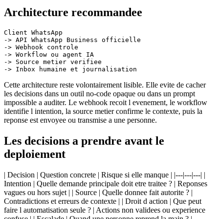
Architecture recommandee
Client WhatsApp

-> API WhatsApp Business officielle

-> Webhook controle

-> Workflow ou agent IA

-> Source metier verifiee

Cette architecture reste volontairement lisible. Elle evite de cacher
les decisions dans un outil no-code opaque ou dans un prompt
impossible a auditer. Le webhook recoit l evenement, le workflow
identifie l intention, la source metier confirme le contexte, puis la
reponse est envoyee ou transmise a une personne.
Les decisions a prendre avant le
deploiement
| Decision | Question concrete | Risque si elle manque | |---|---|---| |
Intention | Quelle demande principale doit etre traitee ? | Reponses
vagues ou hors sujet | | Source | Quelle donnee fait autorite ? |
Contradictions et erreurs de contexte | | Droit d action | Que peut
faire l automatisation seule ? | Actions non validees ou experience
confuse | | Escalade | Quand une personne reprend la main ? |