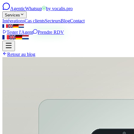
Agentic
Whatsup
by
vocalis.pro
Services
Intégrations
Cas clients
Secteurs
Blog
Contact
Tester l'Agent
Prendre RDV
Retour au blog