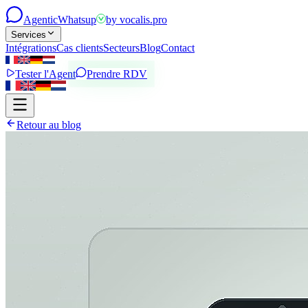
Agentic
Whatsup
by
vocalis.pro
Services
Intégrations
Cas clients
Secteurs
Blog
Contact
Tester l'Agent
Prendre RDV
Retour au blog