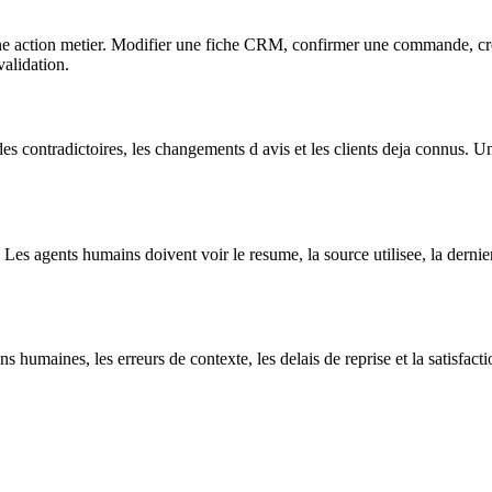
ne action metier. Modifier une fiche CRM, confirmer une commande, creer
alidation.
es contradictoires, les changements d avis et les clients deja connus. Un
 agents humains doivent voir le resume, la source utilisee, la derniere a
ions humaines, les erreurs de contexte, les delais de reprise et la satisf