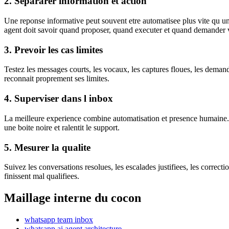
2. Separarer information et action
Une reponse informative peut souvent etre automatisee plus vite qu u
agent doit savoir quand proposer, quand executer et quand demander v
3. Prevoir les cas limites
Testez les messages courts, les vocaux, les captures floues, les demand
reconnait proprement ses limites.
4. Superviser dans l inbox
La meilleure experience combine automatisation et presence humaine. Les
une boite noire et ralentit le support.
5. Mesurer la qualite
Suivez les conversations resolues, les escalades justifiees, les correct
finissent mal qualifiees.
Maillage interne du cocon
whatsapp team inbox
whatsapp ai agent architecture