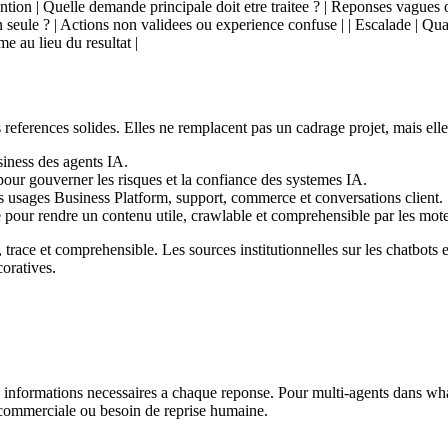
ntention | Quelle demande principale doit etre traitee ? | Reponses vagues 
ion seule ? | Actions non validees ou experience confuse | | Escalade | Qu
e au lieu du resultat |
s references solides. Elles ne remplacent pas un cadrage projet, mais elle
siness des agents IA.
 pour gouverner les risques et la confiance des systemes IA.
les usages Business Platform, support, commerce et conversations client.
e pour rendre un contenu utile, crawlable et comprehensible par les mot
race et comprehensible. Les sources institutionnelles sur les chatbots e
oratives.
les informations necessaires a chaque reponse. Pour multi-agents dans wh
e commerciale ou besoin de reprise humaine.