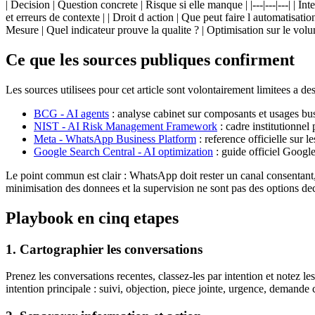
| Decision | Question concrete | Risque si elle manque | |---|---|---| | I
et erreurs de contexte | | Droit d action | Que peut faire l automatisat
Mesure | Quel indicateur prouve la qualite ? | Optimisation sur le volum
Ce que les sources publiques confirment
Les sources utilisees pour cet article sont volontairement limitees a de
BCG - AI agents
: analyse cabinet sur composants et usages bu
NIST - AI Risk Management Framework
: cadre institutionnel
Meta - WhatsApp Business Platform
: reference officielle sur 
Google Search Central - AI optimization
: guide officiel Googl
Le point commun est clair : WhatsApp doit rester un canal consentant, t
minimisation des donnees et la supervision ne sont pas des options dec
Playbook en cinq etapes
1. Cartographier les conversations
Prenez les conversations recentes, classez-les par intention et notez 
intention principale : suivi, objection, piece jointe, urgence, demand