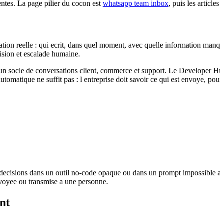
entes. La page pilier du cocon est
whatsapp team inbox
, puis les articl
ion reelle : qui ecrit, dans quel moment, avec quelle information manqua
cision et escalade humaine.
cle de conversations client, commerce et support. Le Developer Hub ins
matique ne suffit pas : l entreprise doit savoir ce qui est envoye, pour
les decisions dans un outil no-code opaque ou dans un prompt impossible 
envoyee ou transmise a une personne.
nt