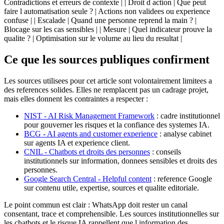
Contradictions et erreurs de contexte | | Droit d action | Que peut
faire l automatisation seule ? | Actions non validees ou experience
confuse | | Escalade | Quand une personne reprend la main ? |
Blocage sur les cas sensibles | | Mesure | Quel indicateur prouve la
qualite ? | Optimisation sur le volume au lieu du resultat |
Ce que les sources publiques confirment
Les sources utilisees pour cet article sont volontairement limitees a
des references solides. Elles ne remplacent pas un cadrage projet,
mais elles donnent les contraintes a respecter :
NIST - AI Risk Management Framework
: cadre institutionnel
pour gouverner les risques et la confiance des systemes IA.
BCG - AI agents and customer experience
: analyse cabinet
sur agents IA et experience client.
CNIL - Chatbots et droits des personnes
: conseils
institutionnels sur information, donnees sensibles et droits des
personnes.
Google Search Central - Helpful content
: reference Google
sur contenu utile, expertise, sources et qualite editoriale.
Le point commun est clair : WhatsApp doit rester un canal
consentant, trace et comprehensible. Les sources institutionnelles sur
les chatbots et le risque IA rappellent que l information des