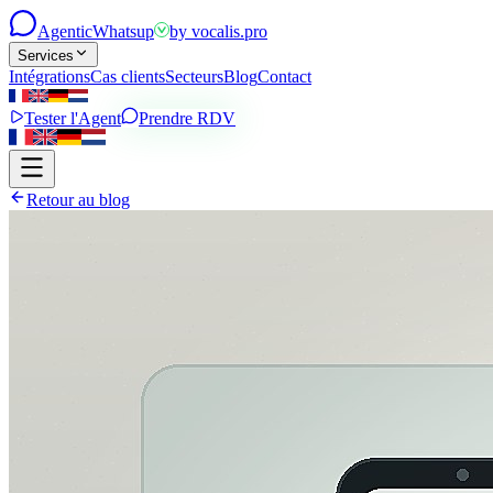
Agentic
Whatsup
by
vocalis.pro
Services
Intégrations
Cas clients
Secteurs
Blog
Contact
Tester l'Agent
Prendre RDV
Retour au blog