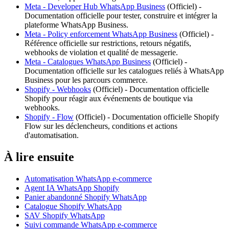
Meta - Developer Hub WhatsApp Business
(
Officiel
) -
Documentation officielle pour tester, construire et intégrer la
plateforme WhatsApp Business.
Meta - Policy enforcement WhatsApp Business
(
Officiel
) -
Référence officielle sur restrictions, retours négatifs,
webhooks de violation et qualité de messagerie.
Meta - Catalogues WhatsApp Business
(
Officiel
) -
Documentation officielle sur les catalogues reliés à WhatsApp
Business pour les parcours commerce.
Shopify - Webhooks
(
Officiel
) -
Documentation officielle
Shopify pour réagir aux événements de boutique via
webhooks.
Shopify - Flow
(
Officiel
) -
Documentation officielle Shopify
Flow sur les déclencheurs, conditions et actions
d'automatisation.
À lire ensuite
Automatisation WhatsApp e-commerce
Agent IA WhatsApp Shopify
Panier abandonné Shopify WhatsApp
Catalogue Shopify WhatsApp
SAV Shopify WhatsApp
Suivi commande WhatsApp e-commerce