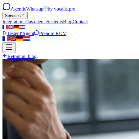
Agentic
Whatsup
by
vocalis.pro
Services
Intégrations
Cas clients
Secteurs
Blog
Contact
Tester l'Agent
Prendre RDV
Retour au blog