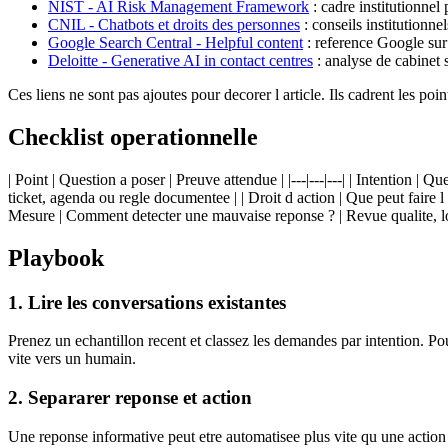
NIST - AI Risk Management Framework
: cadre institutionnel
CNIL - Chatbots et droits des personnes
: conseils institutionne
Google Search Central - Helpful content
: reference Google sur 
Deloitte - Generative AI in contact centres
: analyse de cabinet s
Ces liens ne sont pas ajoutes pour decorer l article. Ils cadrent les poi
Checklist operationnelle
| Point | Question a poser | Preuve attendue | |---|---|---| | Intention |
ticket, agenda ou regle documentee | | Droit d action | Que peut faire l
Mesure | Comment detecter une mauvaise reponse ? | Revue qualite, log
Playbook
1. Lire les conversations existantes
Prenez un echantillon recent et classez les demandes par intention. Po
vite vers un humain.
2. Separarer reponse et action
Une reponse informative peut etre automatisee plus vite qu une action 