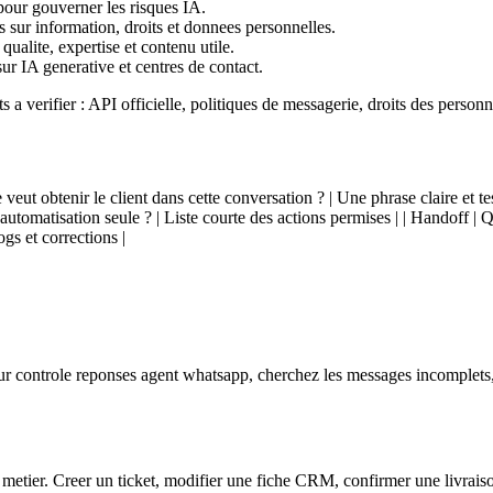
 pour gouverner les risques IA.
ls sur information, droits et donnees personnelles.
qualite, expertise et contenu utile.
ur IA generative et centres de contact.
nts a verifier : API officielle, politiques de messagerie, droits des perso
 Que veut obtenir le client dans cette conversation ? | Une phrase claire et 
 automatisation seule ? | Liste courte des actions permises | | Handoff | 
s et corrections |
ur controle reponses agent whatsapp, cherchez les messages incomplets, 
metier. Creer un ticket, modifier une fiche CRM, confirmer une livraison