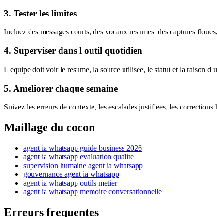
3. Tester les limites
Incluez des messages courts, des vocaux resumes, des captures floues,
4. Superviser dans l outil quotidien
L equipe doit voir le resume, la source utilisee, le statut et la raison d 
5. Ameliorer chaque semaine
Suivez les erreurs de contexte, les escalades justifiees, les correction
Maillage du cocon
agent ia whatsapp guide business 2026
agent ia whatsapp evaluation qualite
supervision humaine agent ia whatsapp
gouvernance agent ia whatsapp
agent ia whatsapp outils metier
agent ia whatsapp memoire conversationnelle
Erreurs frequentes