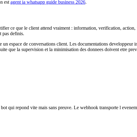
on est
agent ia whatsapp guide business 2026
.
fier ce que le client attend vraiment : information, verification, actio
t pas definis.
 espace de conversations client. Les documentations developpeur insist
suite que la supervision et la minimisation des donnees doivent etre prev
u bot qui repond vite mais sans preuve. Le webhook transporte l evenemen