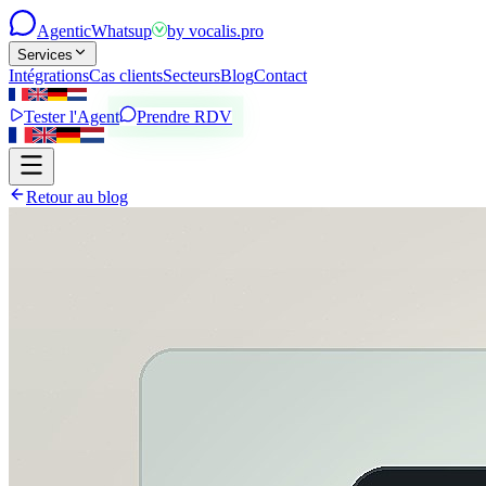
Agentic
Whatsup
by
vocalis.pro
Services
Intégrations
Cas clients
Secteurs
Blog
Contact
Tester l'Agent
Prendre RDV
Retour au blog