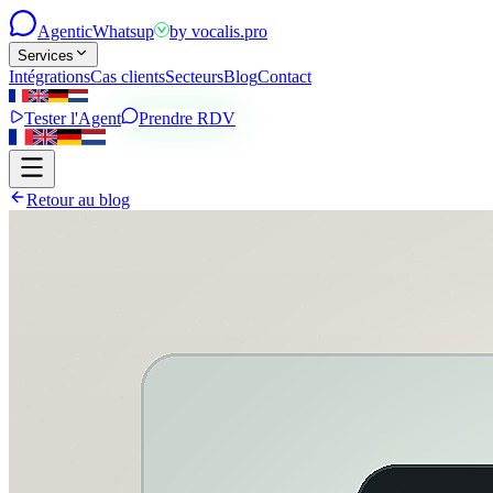
Agentic
Whatsup
by
vocalis.pro
Services
Intégrations
Cas clients
Secteurs
Blog
Contact
Tester l'Agent
Prendre RDV
Retour au blog