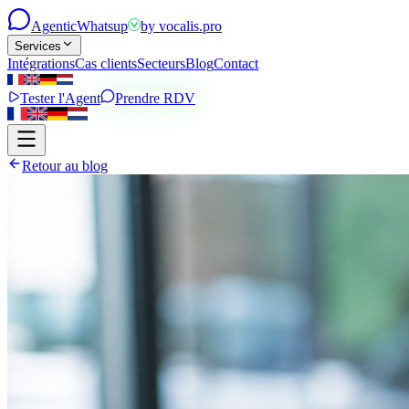
Agentic
Whatsup
by
vocalis.pro
Services
Intégrations
Cas clients
Secteurs
Blog
Contact
Tester l'Agent
Prendre RDV
Retour au blog