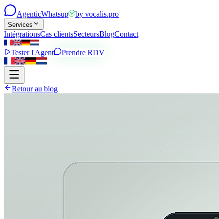
Agentic
Whatsup
by
vocalis.pro
Services
Intégrations
Cas clients
Secteurs
Blog
Contact
Tester l'Agent
Prendre RDV
Retour au blog