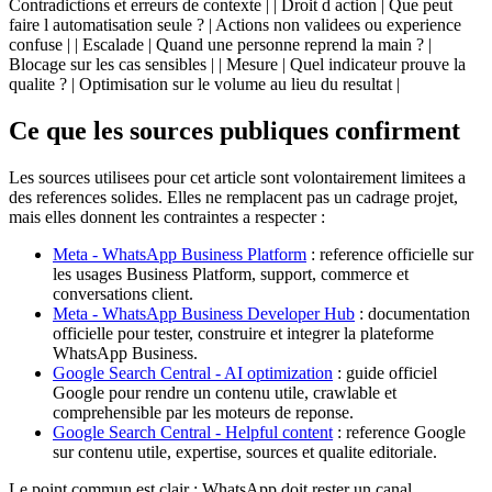
Contradictions et erreurs de contexte | | Droit d action | Que peut
faire l automatisation seule ? | Actions non validees ou experience
confuse | | Escalade | Quand une personne reprend la main ? |
Blocage sur les cas sensibles | | Mesure | Quel indicateur prouve la
qualite ? | Optimisation sur le volume au lieu du resultat |
Ce que les sources publiques confirment
Les sources utilisees pour cet article sont volontairement limitees a
des references solides. Elles ne remplacent pas un cadrage projet,
mais elles donnent les contraintes a respecter :
Meta - WhatsApp Business Platform
: reference officielle sur
les usages Business Platform, support, commerce et
conversations client.
Meta - WhatsApp Business Developer Hub
: documentation
officielle pour tester, construire et integrer la plateforme
WhatsApp Business.
Google Search Central - AI optimization
: guide officiel
Google pour rendre un contenu utile, crawlable et
comprehensible par les moteurs de reponse.
Google Search Central - Helpful content
: reference Google
sur contenu utile, expertise, sources et qualite editoriale.
Le point commun est clair : WhatsApp doit rester un canal