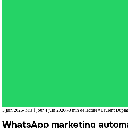
3 juin 2026
·
Mis à jour
4 juin 2026
8 min
de lecture
Laurent Duplat
WhatsApp marketing automat