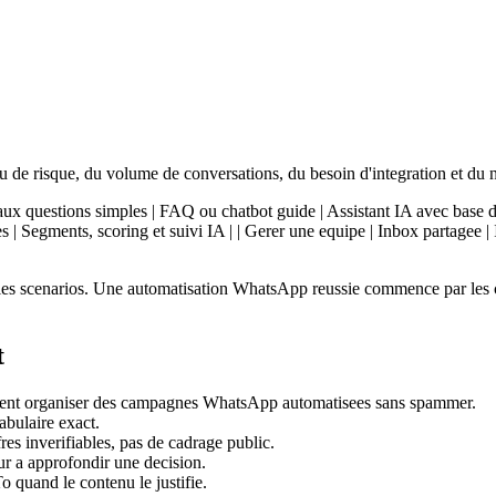
 de risque, du volume de conversations, du besoin d'integration et du 
re aux questions simples | FAQ ou chatbot guide | Assistant IA avec base d
s | Segments, scoring et suivi IA | | Gerer une equipe | Inbox partagee
er les scenarios. Une automatisation WhatsApp reussie commence par les 
t
ment organiser des campagnes WhatsApp automatisees sans spammer.
abulaire exact.
es inverifiables, pas de cadrage public.
eur a approfondir une decision.
quand le contenu le justifie.