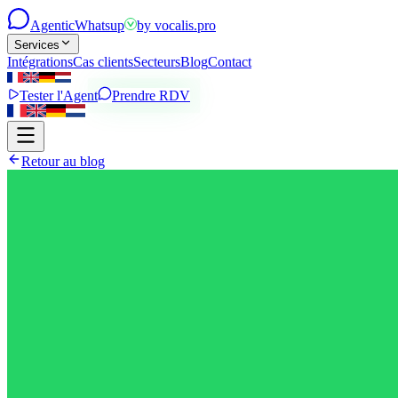
Agentic
Whatsup
by
vocalis.pro
Services
Intégrations
Cas clients
Secteurs
Blog
Contact
Tester l'Agent
Prendre RDV
Retour au blog