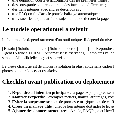
une definition courte et actionnable des les premieres lignes ;
des sous-parties qui repondent a des intentions differentes ;
des liens internes avec ancres descriptives ;
une FAQ en fin d'article pour le balisage automatique ;
un visuel dedie qui clarifie le sujet au lieu de decorer la page.
Le modele operationnel a retenir
Le bon modele depend rarement d'un outil unique. Il depend du niveau
| Besoin | Solution minimale | Solution robuste | |---|---|---| | Repond
Agent IA relie au CRM | | Automatiser le marketing | Templates valide
simple | API officielle, logs et supervision |
Le piege classique est de choisir la solution la plus rapide sans cadr
photos, suivi, relances et escalades.
Checklist avant publication ou deploiemen
Repondre a l'intention principale
: la page explique precise
Montrer l'expertise
: exemples metiers, limites, arbitrages, voc
Eviter la surpromesse
: pas de promesse magique, pas de chiffr
Creer un maillage utile
: chaque lien interne doit aider le lect
Ajouter des donnees structurees
: Article, FAQPage et HowTo 