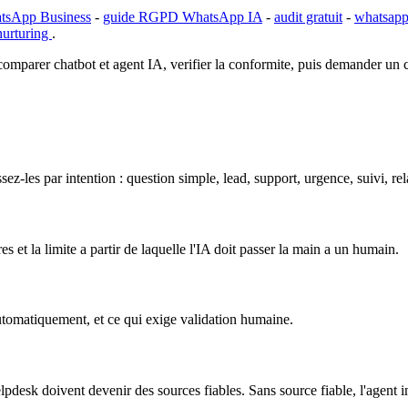
atsApp Business
-
guide RGPD WhatsApp IA
-
audit gratuit
-
whatsapp
nurturing
.
 comparer chatbot et agent IA, verifier la conformite, puis demander un 
-les par intention : question simple, lead, support, urgence, suivi, r
s et la limite a partir de laquelle l'IA doit passer la main a un humain.
utomatiquement, et ce qui exige validation humaine.
lpdesk doivent devenir des sources fiables. Sans source fiable, l'agent 