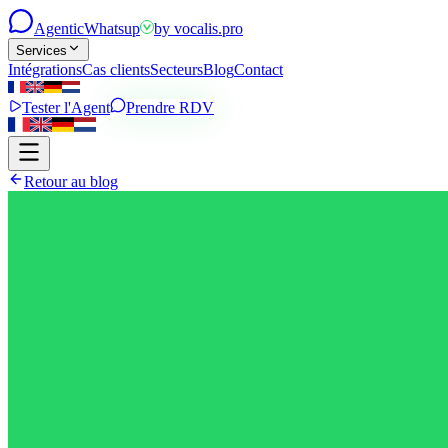
Agentic
Whatsup
by
vocalis.pro
Services
Intégrations
Cas clients
Secteurs
Blog
Contact
Tester l'Agent
Prendre RDV
Retour au blog