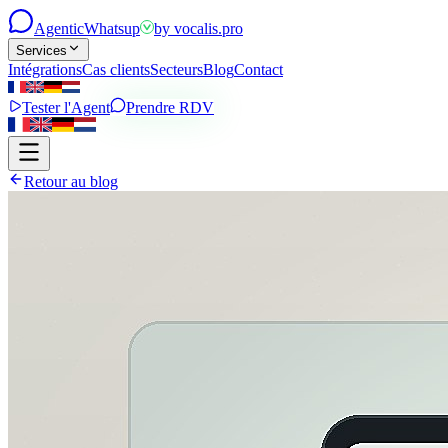
Agentic
Whatsup
by
vocalis.pro
Services
Intégrations
Cas clients
Secteurs
Blog
Contact
Tester l'Agent
Prendre RDV
Retour au blog