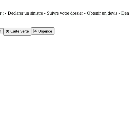
r : • Declarer un sinistre • Suivre votre dossier • Obtenir un devis • D
n
🚘 Carte verte
🆘 Urgence