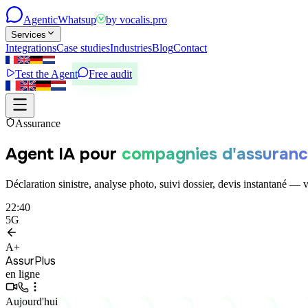
Agentic
Whatsup
by
vocalis.pro
Services
Integrations
Case studies
Industries
Blog
Contact
Test the Agent
Free audit
Assurance
Agent IA pour
compagnies d'assuran
Déclaration sinistre, analyse photo, suivi dossier, devis instantané —
22:40
5G
A+
AssurPlus
en ligne
Aujourd'hui