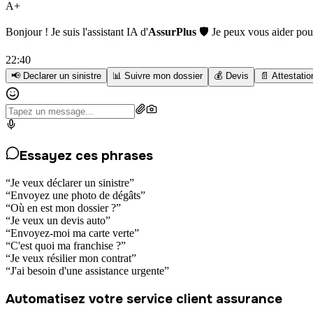
A+
Bonjour ! Je suis l'assistant IA d'
AssurPlus
🛡️ Je peux vous aider pou
22:40
📢 Declarer un sinistre
📊 Suivre mon dossier
💰 Devis
📄 Attestatio
Essayez ces phrases
“
Je veux déclarer un sinistre
”
“
Envoyez une photo de dégâts
”
“
Où en est mon dossier ?
”
“
Je veux un devis auto
”
“
Envoyez-moi ma carte verte
”
“
C'est quoi ma franchise ?
”
“
Je veux résilier mon contrat
”
“
J'ai besoin d'une assistance urgente
”
Automatisez votre service client assurance