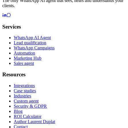
The only WhatsApp AI agent that sees, hears and understands your
clients.
Services
WhatsApp AI Agent
Lead qualification
WhatsApp Campaigns
Automation
Marketing Hub
Sales agent
Resources
Integrations
Case studies
Industries
Custom agent
Security & GDPR
Blog
ROI Calculator
Author Laurent Duplat
Contact