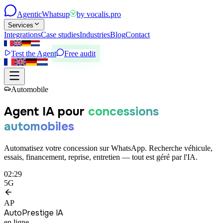
Agentic
Whatsup
by
vocalis.pro
Services
Integrations
Case studies
Industries
Blog
Contact
Test the Agent
Free audit
Automobile
Agent IA pour
concessions
automobiles
Automatisez votre concession sur WhatsApp. Recherche véhicule,
essais, financement, reprise, entretien — tout est géré par l'IA.
02:29
5G
AP
AutoPrestige IA
en ligne