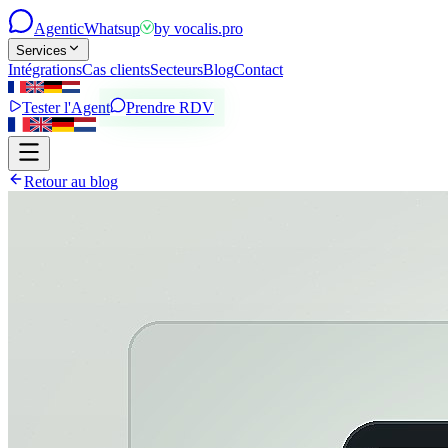
Agentic
Whatsup
by
vocalis.pro
Services
Intégrations
Cas clients
Secteurs
Blog
Contact
Tester l'Agent
Prendre RDV
Retour au blog