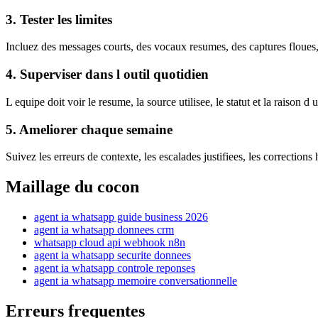
3. Tester les limites
Incluez des messages courts, des vocaux resumes, des captures floues,
4. Superviser dans l outil quotidien
L equipe doit voir le resume, la source utilisee, le statut et la raison d 
5. Ameliorer chaque semaine
Suivez les erreurs de contexte, les escalades justifiees, les correction
Maillage du cocon
agent ia whatsapp guide business 2026
agent ia whatsapp donnees crm
whatsapp cloud api webhook n8n
agent ia whatsapp securite donnees
agent ia whatsapp controle reponses
agent ia whatsapp memoire conversationnelle
Erreurs frequentes