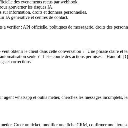
ficielle des evenements recus par webhook.
 pour gouverner les risques IA.
ls sur information, droits et donnees personnelles.
ur IA generative et centres de contact.
nts a verifier : API officielle, politiques de messagerie, droits des perso
 Que veut obtenir le client dans cette conversation ? | Une phrase claire et 
 automatisation seule ? | Liste courte des actions permises | | Handoff | 
s et corrections |
ur agent whatsapp et outils metier, cherchez les messages incomplets, le
metier. Creer un ticket, modifier une fiche CRM, confirmer une livraison