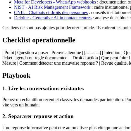
Meta for Developers - WhatsApp webhooks
: documentation of
NIST - AI Risk Management Framework
: cadre institutionnel
CNIL - Chatbots et droits des personnes
: conseils institutionne
Deloitte - Generative AI in contact centres
: analyse de cabinet s
Ces liens ne sont pas ajoutes pour decorer l article. Ils cadrent les poi
Checklist operationnelle
| Point | Question a poser | Preuve attendue | |---|---|---| | Intention |
ticket, agenda ou regle documentee | | Droit d action | Que peut faire l
Mesure | Comment detecter une mauvaise reponse ? | Revue qualite, log
Playbook
1. Lire les conversations existantes
Prenez un echantillon recent et classez les demandes par intention. Po
vite vers un humain.
2. Separarer reponse et action
Une reponse informative peut etre automatisee plus vite qu une action 