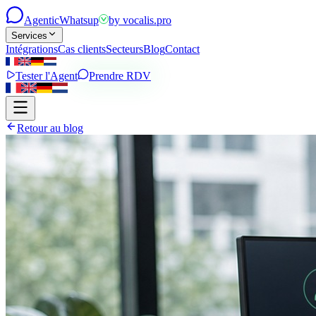
Agentic
Whatsup
by
vocalis.pro
Services
Intégrations
Cas clients
Secteurs
Blog
Contact
Tester l'Agent
Prendre RDV
Retour au blog