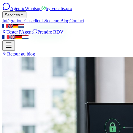
Agentic
Whatsup
by
vocalis.pro
Services
Intégrations
Cas clients
Secteurs
Blog
Contact
Tester l'Agent
Prendre RDV
Retour au blog