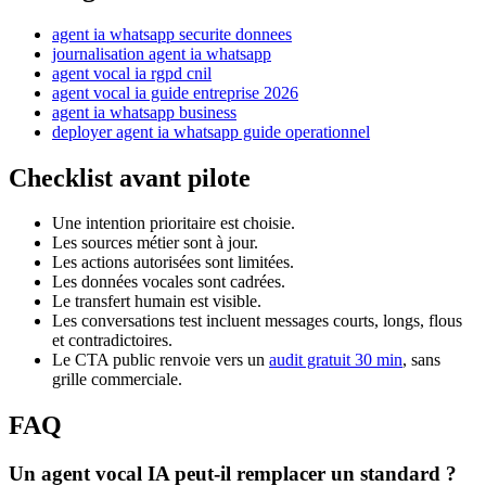
agent ia whatsapp securite donnees
journalisation agent ia whatsapp
agent vocal ia rgpd cnil
agent vocal ia guide entreprise 2026
agent ia whatsapp business
deployer agent ia whatsapp guide operationnel
Checklist avant pilote
Une intention prioritaire est choisie.
Les sources métier sont à jour.
Les actions autorisées sont limitées.
Les données vocales sont cadrées.
Le transfert humain est visible.
Les conversations test incluent messages courts, longs, flous
et contradictoires.
Le CTA public renvoie vers un
audit gratuit 30 min
, sans
grille commerciale.
FAQ
Un agent vocal IA peut-il remplacer un standard ?