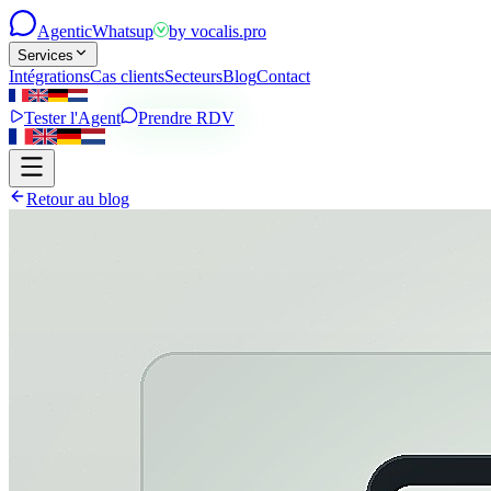
Agentic
Whatsup
by
vocalis.pro
Services
Intégrations
Cas clients
Secteurs
Blog
Contact
Tester l'Agent
Prendre RDV
Retour au blog